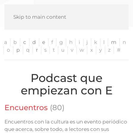
Skip to main content
a
b
c
d
e
f
g
h
i
j
k
l
m
n
o
p
q
r
s
t
u
v
w
x
y
z
#
Podcast que
empiezan con E
Encuentros
(80)
Encuentros con la cultura es un evento periódico
que acerca, sobre todo, a lectores con sus