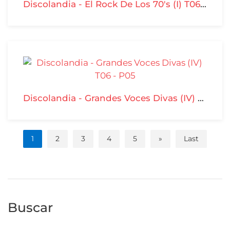
Discolandia - El Rock De Los 70's (I) T06-P06
Discolandia - Grandes Voces Divas (IV) T06 - P05
1
2
3
4
5
»
Last
Buscar