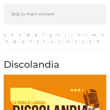
Skip to main content
a
b
c
d
e
f
g
h
i
j
k
l
m
n
o
p
q
r
s
t
u
v
w
x
y
z
#
Discolandia