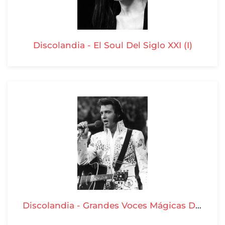
Discolandia - El Soul Del Siglo XXI (I)
Discolandia - Grandes Voces Mágicas De Los 50 y 60 T06-P11