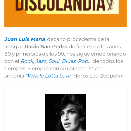
Juan Luis Mena
, decano procedente de la
antigua
Radio San Pedro
de finales de los años
80 y principios de los 90, nos sigue emocionando
con el
Rock
,
Jazz
,
Soul
,
Blues
,
Pop
... de todos los
tiempos. Siempre con su característica
sintonía
"Whole Lotta Love"
de los Led Zeppelin.