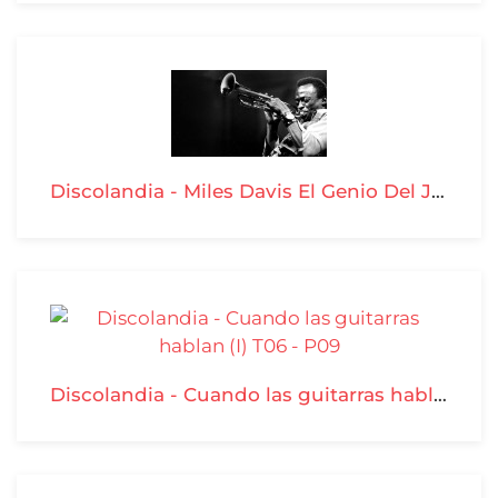
Discolandia - Miles Davis El Genio Del Jazz T06 - P10
Discolandia - Cuando las guitarras hablan (I) T06 - P09