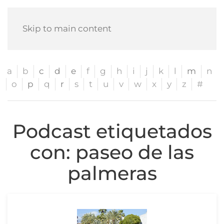
Skip to main content
a
b
c
d
e
f
g
h
i
j
k
l
m
n
o
p
q
r
s
t
u
v
w
x
y
z
#
Podcast etiquetados
con: paseo de las
palmeras