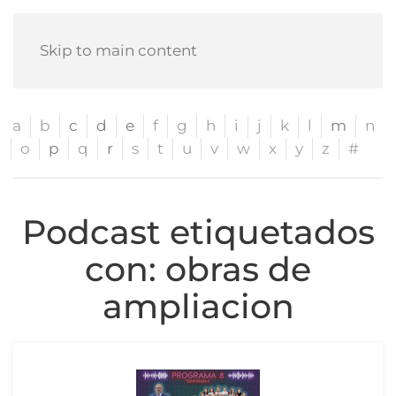
Skip to main content
a
b
c
d
e
f
g
h
i
j
k
l
m
n
o
p
q
r
s
t
u
v
w
x
y
z
#
Podcast etiquetados
con: obras de
ampliacion