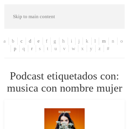
Skip to main content
a
b
c
d
e
f
g
h
i
j
k
l
m
n
o
p
q
r
s
t
u
v
w
x
y
z
#
Podcast etiquetados con:
musica con nombre mujer