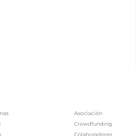
mas
Asociación
t
Crowdfunding
s
Colaboradores