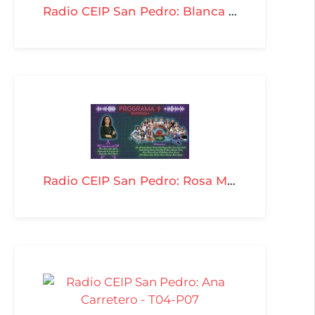
Radio CEIP San Pedro: Blanca Jiménez Palomar - T04-P11
Radio CEIP San Pedro: Rosa María López García - T04-P09