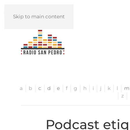
REPRODUCIR
Skip to main content
a
b
c
d
e
f
g
h
i
j
k
l
m
z
Podcast eti