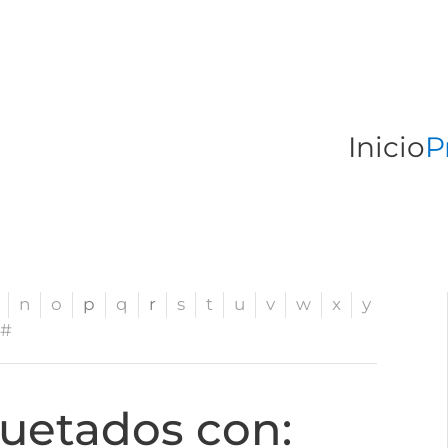
Inicio
P
n
o
p
q
r
s
t
u
v
w
x
y
#
quetados con: