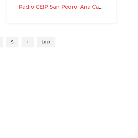
Radio CEIP San Pedro: Ana Carretero - T04-P07
5
»
Last