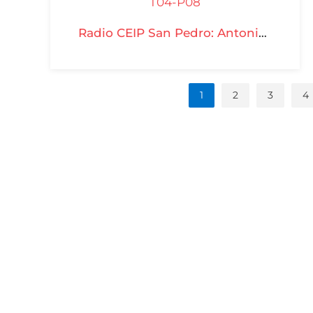
Radio CEIP San Pedro: Antonio Luis Cansino Osuna - T04-P08
1
2
3
4