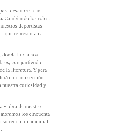
para descubrir a un
ia. Cambiando los roles,
nuestros deportistas
los que representan a
, donde Lucía nos
ibros, compartiendo
e la literatura. Y para
derá con una sección
n nuestra curiosidad y
da y obra de nuestro
memoramos los cincuenta
ta su renombre mundial,
.