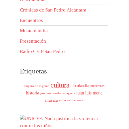
Crónicas de San Pedro Alcántara
Encuentros
Musicolandia
Presentación
Radio CEIP San Pedro
Etiquetas
cultura
discolandia
encuentros
amparo de la gama
historia
juan luis mena
jose luis casado bellagarza
musica
radio escolar
rock