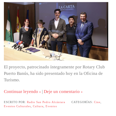
El proyecto, patrocinado íntegramente por Rotary Club
Puerto Banús, ha sido presentado hoy en la Oficina de
Turismo.
Continuar leyendo
|
Deje un comentario
ESCRITO POR:
Radio San Pedro Alcántara
CATEGORÍAS:
Cine
,
Eventos Culturales
,
Cultura
,
Eventos