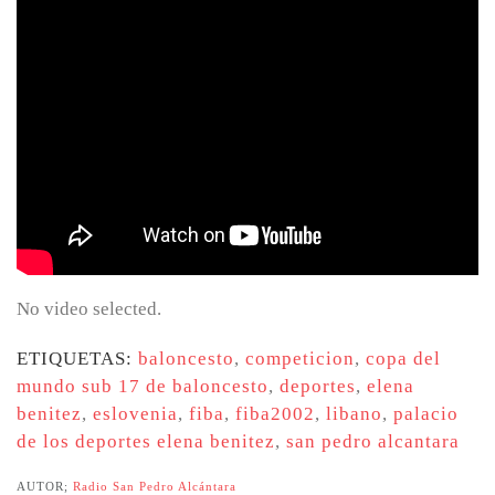
No video selected.
ETIQUETAS:
baloncesto
,
competicion
,
copa del
mundo sub 17 de baloncesto
,
deportes
,
elena
benitez
,
eslovenia
,
fiba
,
fiba2002
,
libano
,
palacio
de los deportes elena benitez
,
san pedro alcantara
AUTOR;
Radio San Pedro Alcántara