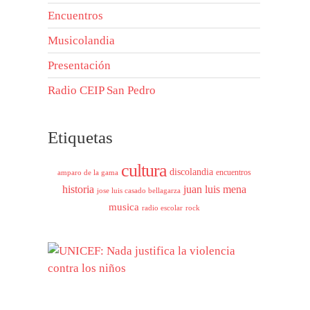
Encuentros
Musicolandia
Presentación
Radio CEIP San Pedro
Etiquetas
cultura
discolandia
encuentros
amparo de la gama
historia
juan luis mena
jose luis casado bellagarza
musica
radio escolar
rock