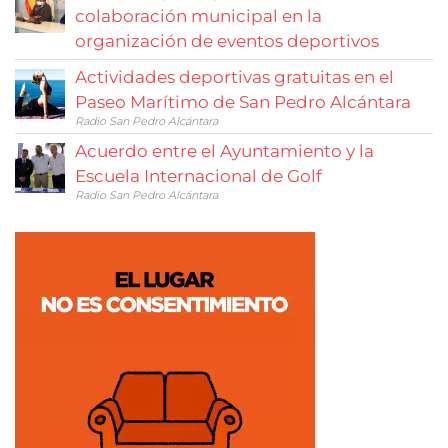
colaboración municipal en la
organización de eventos deportivos
Actividades deportivas gratuitas en el
Paseo Marítimo de San Pedro Alcántara
Radio San Pedro Alcántara
Acuerdo entre el Ayuntamiento y la
Escuela Internacional de Golf
Radio San Pedro Alcántara