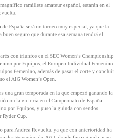
agnífico ramillete amateur español, estarán en el
evuelta.
 de España será un torneo muy especial, ya que la
 a buen seguro que durante esa semana tendrá el
lmarés con triunfos en el SEC Women’s Championship
enino por Equipos, el Europeo Individual Femenino
uipos Femenino, además de pasar el corte y concluir
como el AIG Women’s Open.
 tras una gran temporada en la que empezó ganando la
uió con la victoria en el Campeonato de España
no por Equipos, y puso la guinda con sendos
or Ryder Cup.
o para Andrea Revuelta, ya que con anterioridad ha
onales Femenino de 2022, donde fue segunda, y en