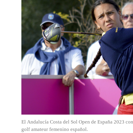
El Andalucía Costa del Sol Open de España 2023 cong
golf amateur femenino español.