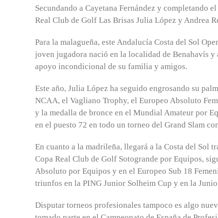
Secundando a Cayetana Fernández y completando el m
Real Club de Golf Las Brisas Julia López y Andrea R
Para la malagueña, este Andalucía Costa del Sol Open
joven jugadora nació en la localidad de Benahavís y
apoyo incondicional de su familia y amigos.
Este año, Julia López ha seguido engrosando su pa
NCAA, el Vagliano Trophy, el Europeo Absoluto Fem
y la medalla de bronce en el Mundial Amateur por Eq
en el puesto 72 en todo un torneo del Grand Slam 
En cuanto a la madrileña, llegará a la Costa del Sol
Copa Real Club de Golf Sotogrande por Equipos, sig
Absoluto por Equipos y en el Europeo Sub 18 Femeni
triunfos en la PING Junior Solheim Cup y en la Juni
Disputar torneos profesionales tampoco es algo nuev
tomado parte en el Campeonato de España de Profesi