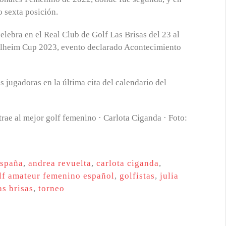
 sexta posición.
lebra en el Real Club de Golf Las Brisas del 23 al
olheim Cup 2023, evento declarado Acontecimiento
 jugadoras en la última cita del calendario del
españa
,
andrea revuelta
,
carlota ciganda
,
lf amateur femenino español
,
golfistas
,
julia
as brisas
,
torneo