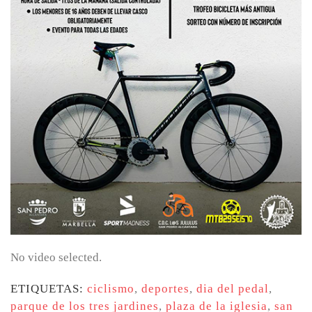
No video selected.
ETIQUETAS:
ciclismo
,
deportes
,
dia del pedal
,
parque de los tres jardines
,
plaza de la iglesia
,
san