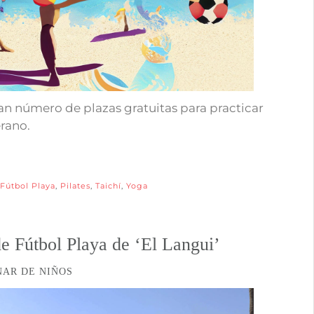
n número de plazas gratuitas para practicar
erano.
Fútbol Playa
,
Pilates
,
Taichí
,
Yoga
e Fútbol Playa de ‘El Langui’
NAR DE NIÑOS