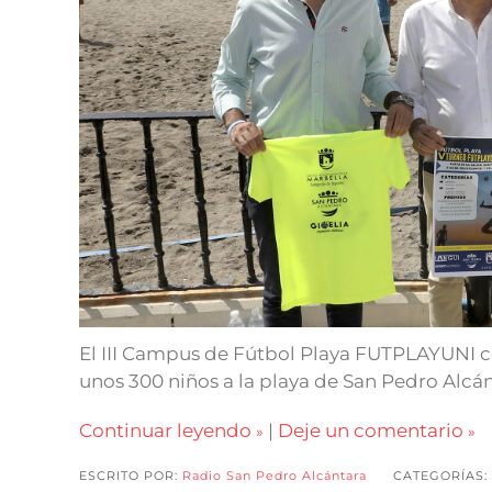
El III Campus de Fútbol Playa FUTPLAYUNI co
unos 300 niños a la playa de San Pedro Alcán
Continuar leyendo
|
Deje un comentario
ESCRITO POR:
Radio San Pedro Alcántara
CATEGORÍAS: