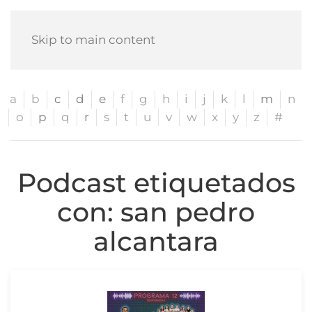
Skip to main content
a
b
c
d
e
f
g
h
i
j
k
l
m
n
o
p
q
r
s
t
u
v
w
x
y
z
#
Podcast etiquetados
con: san pedro
alcantara