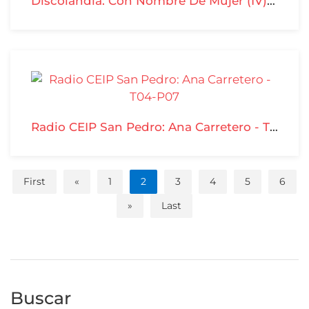
Discolandia: Con Nombre De Mujer (IV) - T04-P08
Radio CEIP San Pedro: Ana Carretero - T04-P07
First
«
1
2
3
4
5
6
»
Last
Buscar