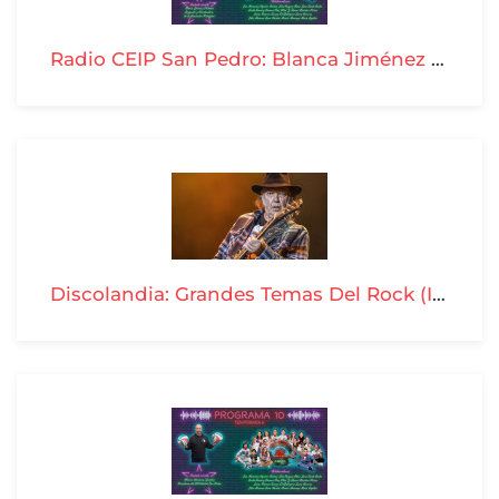
Radio CEIP San Pedro: Blanca Jiménez Palomar - T04-P11
Discolandia: Grandes Temas Del Rock (III) - T04-P10