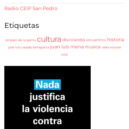
Radio CEIP San Pedro
Etiquetas
cultura
historia
discolandia
encuentros
amparo de la gama
juan luis mena
musica
jose luis casado bellagarza
radio escolar
rock