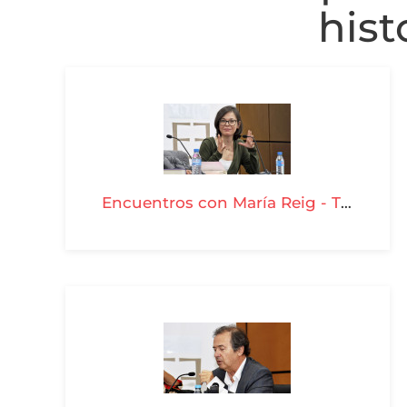
hist
Encuentros con María Reig - T03-P29