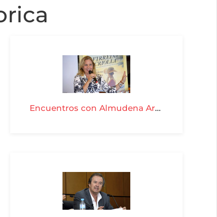
orica
Encuentros con Almudena Arteaga - T03-P23