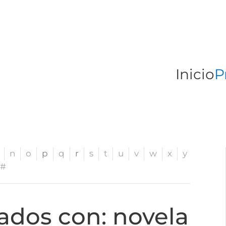
Inicio
P
n
o
p
q
r
s
t
u
v
w
x
y
#
ados con: novela