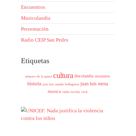
Encuentros
Musicolandia
Presentación
Radio CEIP San Pedro
Etiquetas
cultura
discolandia
encuentros
amparo de la gama
historia
juan luis mena
jose luis casado bellagarza
musica
radio escolar
rock