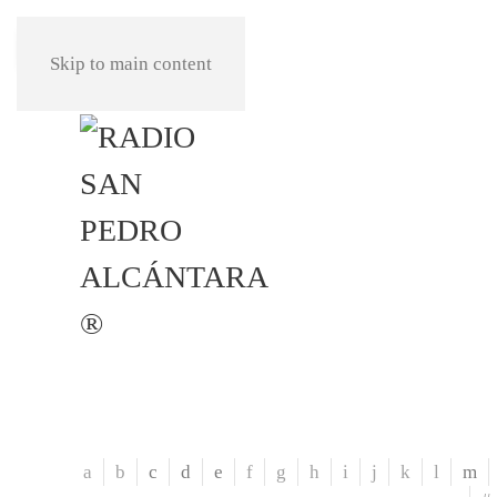
REPRODUCIR
Skip to main content
a
b
c
d
e
f
g
h
i
j
k
l
m