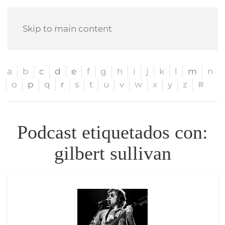
Skip to main content
a
b
c
d
e
f
g
h
i
j
k
l
m
n
o
p
q
r
s
t
u
v
w
x
y
z
#
Podcast etiquetados con:
gilbert sullivan