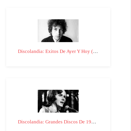
Discolandia: Exitos De Ayer Y Hoy (III) - T03-P27
Discolandia: Grandes Discos De 1971 - T02-P09