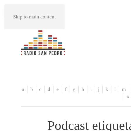
REPRODUCIR
Skip to main content
a
b
c
d
e
f
g
h
i
j
k
l
m
#
Podcast etiquet