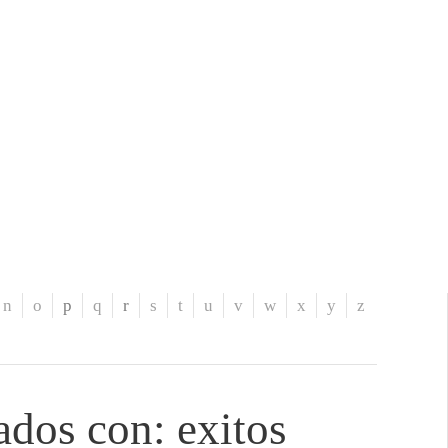
n
o
p
q
r
s
t
u
v
w
x
y
z
ados con: exitos