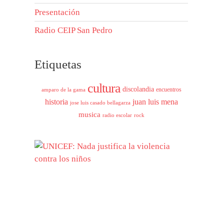
Presentación
Radio CEIP San Pedro
Etiquetas
cultura
discolandia
encuentros
amparo de la gama
historia
juan luis mena
jose luis casado bellagarza
musica
radio escolar
rock