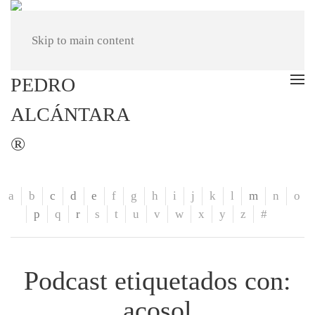
Skip to main content
a
b
c
d
e
f
g
h
i
j
k
l
m
n
o
p
q
r
s
t
u
v
w
x
y
z
#
Podcast etiquetados con:
acosol