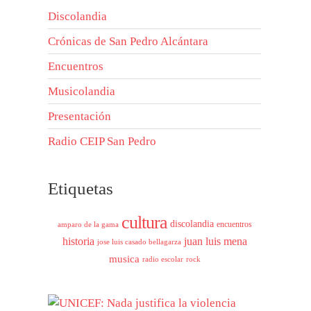
Discolandia
Crónicas de San Pedro Alcántara
Encuentros
Musicolandia
Presentación
Radio CEIP San Pedro
Etiquetas
cultura
discolandia
encuentros
amparo de la gama
historia
juan luis mena
jose luis casado bellagarza
musica
radio escolar
rock