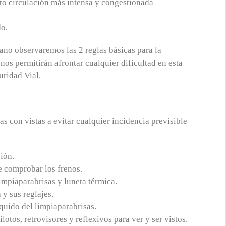
o circulación más intensa y congestionada
do.
erano observaremos las 2 reglas básicas para la
permitirán afrontar cualquier dificultad en esta
uridad Vial.
s con vistas a evitar cualquier incidencia previsible
ión.
e comprobar los frenos.
impiaparabrisas y luneta térmica.
y sus reglajes.
íquido del limpiaparabrisas.
ilotos, retrovisores y reflexivos para ver y ser vistos.