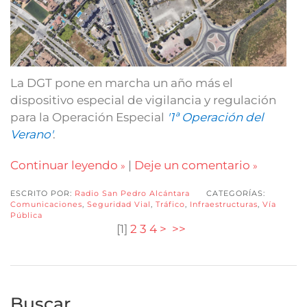
La DGT pone en marcha un año más el
dispositivo especial de vigilancia y regulación
para la Operación Especial
'1ª Operación del
Verano'
.
Continuar leyendo
|
Deje un comentario
ESCRITO POR:
Radio San Pedro Alcántara
CATEGORÍAS:
Comunicaciones
,
Seguridad Vial
,
Tráfico
,
Infraestructuras
,
Vía
Pública
[
1
]
2
3
4
>
>>
Buscar