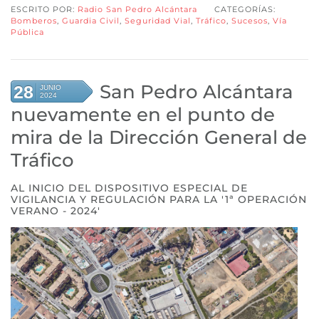
ESCRITO POR:
Radio San Pedro Alcántara
CATEGORÍAS:
Bomberos
,
Guardia Civil
,
Seguridad Vial
,
Tráfico
,
Sucesos
,
Vía
Pública
San Pedro Alcántara
28
JUNIO
2024
nuevamente en el punto de
mira de la Dirección General de
Tráfico
AL INICIO DEL DISPOSITIVO ESPECIAL DE
VIGILANCIA Y REGULACIÓN PARA LA '1ª OPERACIÓN
VERANO - 2024'