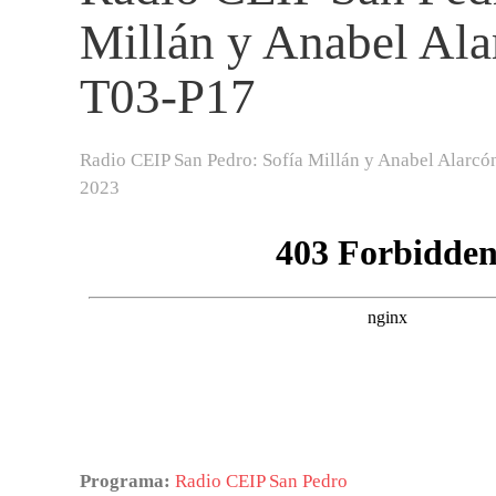
Millán y Anabel Ala
T03-P17
Radio CEIP San Pedro: Sofía Millán y Anabel Alarcó
2023
Programa:
Radio CEIP San Pedro