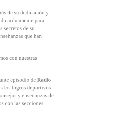
trás de su dedicación y
jado arduamente para
os secretos de su
enseñanzas que han
emos con nuestras
nante episodio de
Radio
 los logros deportivos
consejos y enseñanzas de
os con las secciones