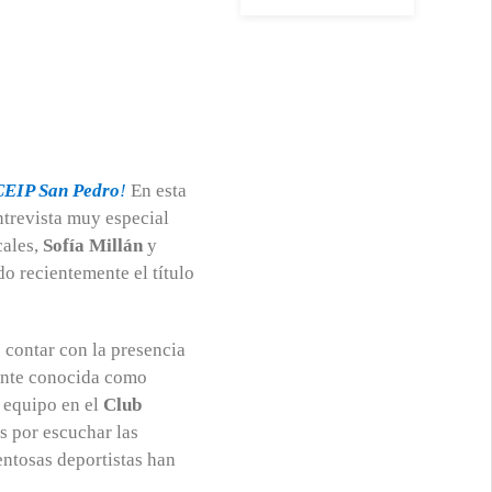
CEIP San Pedro
!
En esta
trevista muy especial
cales,
Sofía Millán
y
do recientemente el título
 contar con la presencia
ente conocida como
u equipo en el
Club
s por escuchar las
lentosas deportistas han