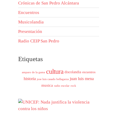
Crónicas de San Pedro Alcántara
Encuentros
Musicolandia
Presentación
Radio CEIP San Pedro
Etiquetas
cultura
discolandia
encuentros
amparo de la gama
historia
juan luis mena
jose luis casado bellagarza
musica
radio escolar
rock