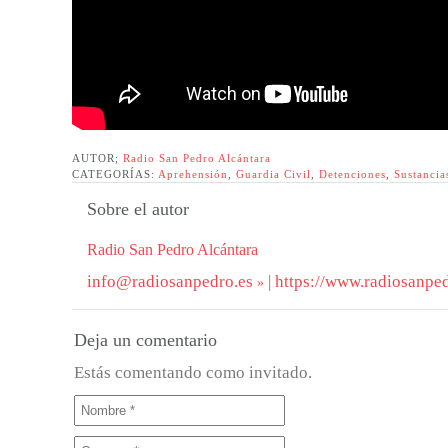
AUTOR;
Radio San Pedro Alcántara
CATEGORÍAS:
Aprehensión
,
Guardia Civil
,
Detenciones
,
Sustancia
Sobre el autor
Radio San Pedro Alcántara
info@radiosanpedro.es
|
https://www.radiosanped
Deja un comentario
Estás comentando como invitado.