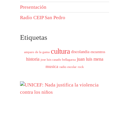
Presentación
Radio CEIP San Pedro
Etiquetas
cultura
discolandia
encuentros
amparo de la gama
historia
juan luis mena
jose luis casado bellagarza
musica
radio escolar
rock