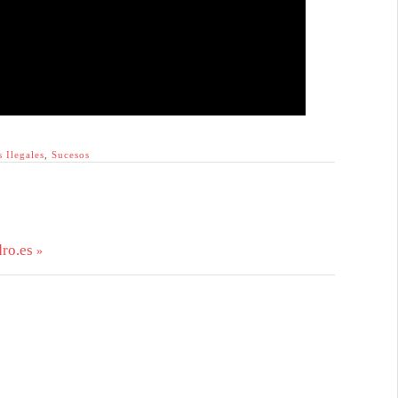
s Ilegales
,
Sucesos
ro.es