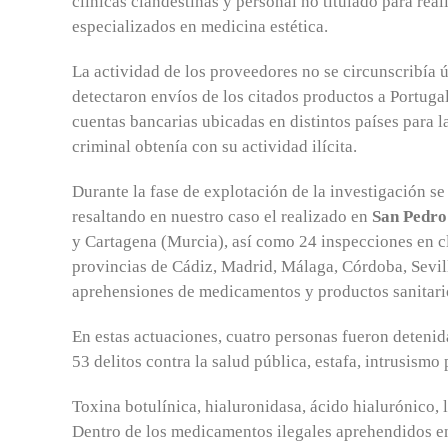
clínicas clandestinas y personal no titulado para rea
especializados en medicina estética.
La actividad de los proveedores no se circunscribía ú
detectaron envíos de los citados productos a Portuga
cuentas bancarias ubicadas en distintos países para l
criminal obtenía con su actividad ilícita.
Durante la fase de explotación de la investigación se
resaltando en nuestro caso el realizado en
San Pedro
y Cartagena (Murcia), así como 24 inspecciones en cl
provincias de Cádiz, Madrid, Málaga, Córdoba, Sevill
aprehensiones de medicamentos y productos sanitario
En estas actuaciones, cuatro personas fueron detenida
53 delitos contra la salud pública, estafa, intrusismo
Toxina botulínica, hialuronidasa, ácido hialurónico,
Dentro de los medicamentos ilegales aprehendidos en 