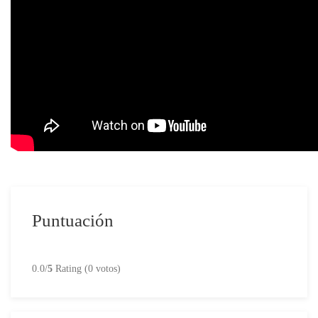
Puntuación
0.0/
5
Rating (0 votos)