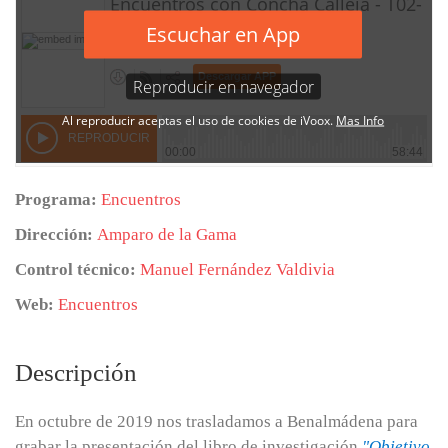
Programa:
Encuentros
Dirección:
Amparo de la Gama
Control técnico:
Manuel Fernández Valdivia
Web:
Encuentros
Descripción
En octubre de 2019 nos trasladamos a Benalmádena para
grabar la presentación del libro de investigación
"Objetivo