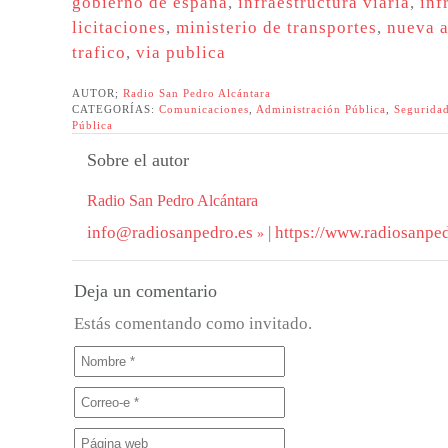
gobierno de españa
,
infraestructura viaria
,
inf
licitaciones
,
ministerio de transportes
,
nueva 
trafico
,
via publica
AUTOR;
Radio San Pedro Alcántara
CATEGORÍAS:
Comunicaciones
,
Administración Pública
,
Seguridad
Pública
Sobre el autor
Radio San Pedro Alcántara
info@radiosanpedro.es
|
https://www.radiosanped
Deja un comentario
Estás comentando como invitado.