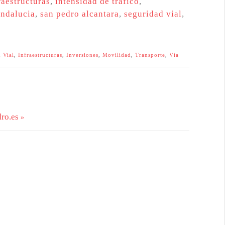
raestructuras
,
intensidad de trafico
,
andalucia
,
san pedro alcantara
,
seguridad vial
,
 Vial
,
Infraestructuras
,
Inversiones
,
Movilidad
,
Transporte
,
Vía
ro.es