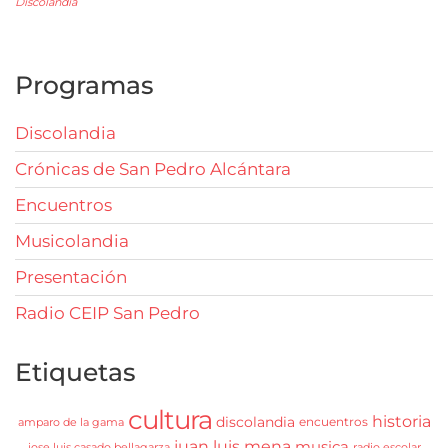
Discolandia
Programas
Discolandia
Crónicas de San Pedro Alcántara
Encuentros
Musicolandia
Presentación
Radio CEIP San Pedro
Etiquetas
cultura
historia
discolandia
encuentros
amparo de la gama
juan luis mena
musica
jose luis casado bellagarza
radio escolar