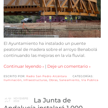
El Ayuntamiento ha instalado un puente
peatonal de madera sobre el arroyo Benabolá
continuando las mejoras en la vía fluvial.
Continuar leyendo
|
Deje un comentario
ESCRITO POR:
Radio San Pedro Alcántara
CATEGORÍAS:
Iluminación
,
Infraestructuras
,
Obras
,
Saneamiento
,
Vía Pública
La Junta de
17
NOVIEMBRE
2023