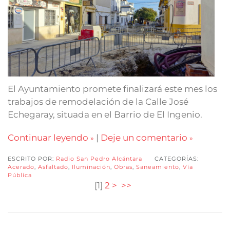
El Ayuntamiento promete finalizará este mes los
trabajos de remodelación de la Calle José
Echegaray, situada en el Barrio de El Ingenio.
Continuar leyendo
|
Deje un comentario
ESCRITO POR:
Radio San Pedro Alcántara
CATEGORÍAS:
Acerado
,
Asfaltado
,
Iluminación
,
Obras
,
Saneamiento
,
Vía
Pública
[
1
]
2
>
>>