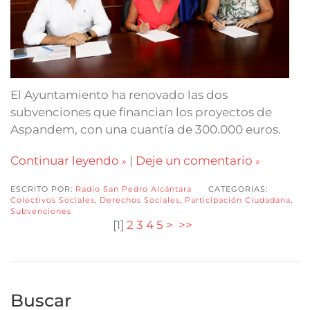
El Ayuntamiento ha renovado las dos
subvenciones que financian los proyectos de
Aspandem, con una cuantía de 300.000 euros.
Continuar leyendo
|
Deje un comentario
ESCRITO POR:
Radio San Pedro Alcántara
CATEGORÍAS:
Colectivos Sociales
,
Derechos Sociales
,
Participación Ciudadana
,
Subvenciones
[
1
]
2
3
4
5
>
>>
Buscar