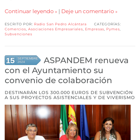
Continuar leyendo
|
Deje un comentario
ESCRITO POR:
Radio San Pedro Alcántara
CATEGORÍAS:
Comercios
,
Asociaciones Empresariales
,
Empresas
,
Pymes
,
Subvenciones
ASPANDEM renueva
15
SEPTIEMBRE
2024
con el Ayuntamiento su
convenio de colaboración
DESTINARÁN LOS 300.000 EUROS DE SUBVENCIÓN
A SUS PROYECTOS ASISTENCIALES Y DE VIVERISMO