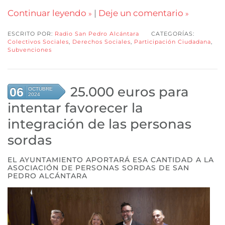
Continuar leyendo
|
Deje un comentario
ESCRITO POR:
Radio San Pedro Alcántara
CATEGORÍAS:
Colectivos Sociales
,
Derechos Sociales
,
Participación Ciudadana
,
Subvenciones
25.000 euros para
06
OCTUBRE
2024
intentar favorecer la
integración de las personas
sordas
EL AYUNTAMIENTO APORTARÁ ESA CANTIDAD A LA
ASOCIACIÓN DE PERSONAS SORDAS DE SAN
PEDRO ALCÁNTARA