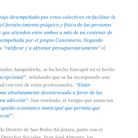
bajo desempeñado por estos colectivos en facilitar la
el fortalecimiento psíquico y físico de las personas
y que atienden entre ambos a más de un centenar de
sempeñada por el propio Consistorio, llegando
 a
"ratificar y a afrontar presupuestariamente"
el
itados Sampedreña, se ha hecho hincapié en el hecho
excepcional”
, señalando que se ha incorporado una
ad con tres de estos profesionales.
“Están
orma absolutamente desinteresada a favor de las
 una adicción”
, han reseñado, al tiempo que anuncian
espaldo económico municipal que permita que
ocial”
.
de Distrito de San Pedro Alcántara, junto con el
e Derechos Sociales, Juan José Almagro, los