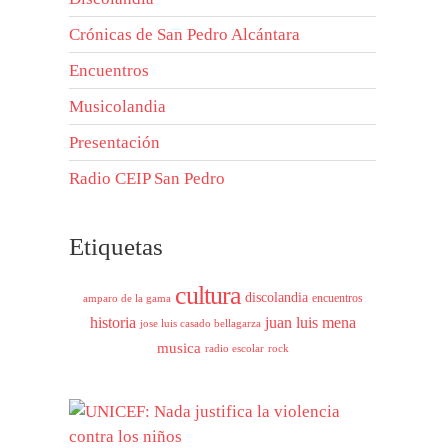
Crónicas de San Pedro Alcántara
Encuentros
Musicolandia
Presentación
Radio CEIP San Pedro
Etiquetas
cultura
discolandia
encuentros
amparo de la gama
historia
juan luis mena
jose luis casado bellagarza
musica
radio escolar
rock