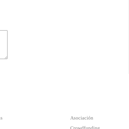
as
Asociación
Crowdfunding