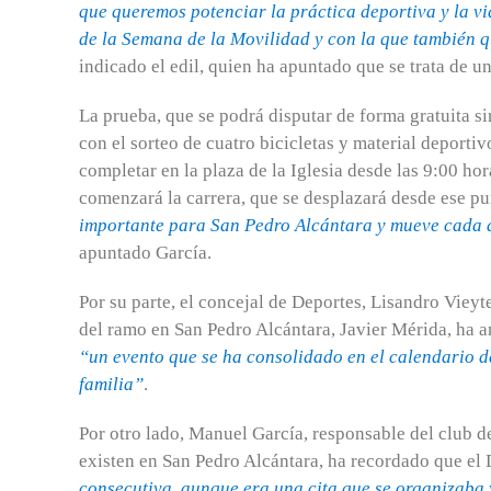
que queremos potenciar la práctica deportiva y la v
de la Semana de la Movilidad y con la que también 
indicado el edil, quien ha apuntado que se trata de una
La prueba, que se podrá disputar de forma gratuita s
con el sorteo de cuatro bicicletas y material deportiv
completar en la plaza de la Iglesia desde las 9:00 ho
comenzará la carrera, que se desplazará desde ese pu
importante para San Pedro Alcántara y mueve cada a
apuntado García.
Por su parte, el concejal de Deportes, Lisandro Viey
del ramo en San Pedro Alcántara, Javier Mérida, ha a
“un evento que se ha consolidado en el calendario d
familia”
.
Por otro lado, Manuel García, responsable del club de
existen en San Pedro Alcántara, ha recordado que el 
consecutiva, aunque era una cita que se organizaba