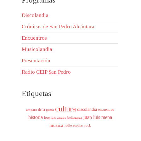
Discolandia
Crónicas de San Pedro Alcántara
Encuentros
Musicolandia
Presentación
Radio CEIP San Pedro
Etiquetas
cultura
discolandia
encuentros
amparo de la gama
historia
juan luis mena
jose luis casado bellagarza
musica
radio escolar
rock