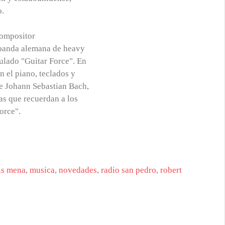
o.
compositor
 banda alemana de heavy
ulado "Guitar Force". En
n el piano, teclados y
de Johann Sebastian Bach,
ias que recuerdan a los
orce".
is mena
,
musica
,
novedades
,
radio san pedro
,
robert