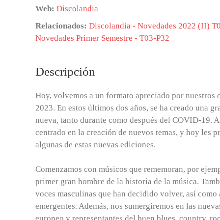
Web:
Discolandia
Relacionados:
Discolandia - Novedades 2022 (II) T
Novedades Primer Semestre - T03-P32
Descripción
Hoy, volvemos a un formato apreciado por nuestros 
2023. En estos últimos dos años, se ha creado una g
nueva, tanto durante como después del COVID-19. Al
centrado en la creación de nuevos temas, y hoy les 
algunas de estas nuevas ediciones.
Comenzamos con músicos que rememoran, por ejempl
primer gran hombre de la historia de la música. Tam
voces masculinas que han decidido volver, así como 
emergentes. Además, nos sumergiremos en las nuevas 
europeo y representantes del buen blues, country, ro