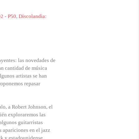
02 - P50
,
Discolandia:
oyentes: las novedades de
ran cantidad de música
gunos artistas se han
proponemos repasar
o, a Robert Johnson, el
bién exploraremos las
algunos guitarristas
apariciones en el jazz
ck y estadounidense,