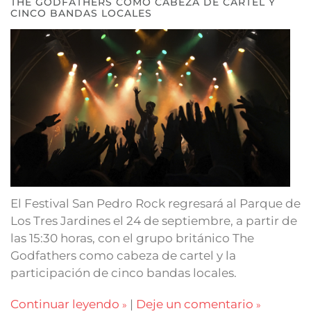
THE GODFATHERS COMO CABEZA DE CARTEL Y
CINCO BANDAS LOCALES
El Festival San Pedro Rock regresará al Parque de
Los Tres Jardines el 24 de septiembre, a partir de
las 15:30 horas, con el grupo británico The
Godfathers como cabeza de cartel y la
participación de cinco bandas locales.
Continuar leyendo
|
Deje un comentario