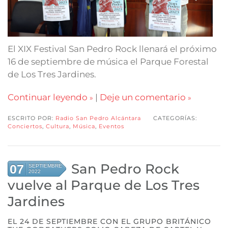
El XIX Festival San Pedro Rock llenará el próximo
16 de septiembre de música el Parque Forestal
de Los Tres Jardines.
Continuar leyendo
|
Deje un comentario
ESCRITO POR:
Radio San Pedro Alcántara
CATEGORÍAS:
Conciertos
,
Cultura
,
Música
,
Eventos
San Pedro Rock
07
SEPTIEMBRE
2022
vuelve al Parque de Los Tres
Jardines
EL 24 DE SEPTIEMBRE CON EL GRUPO BRITÁNICO