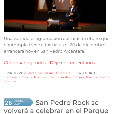
Una variada programación cultural de otoño que
contempla trece citas hasta el 20 de diciembre,
arrancará hoy en San Pedro Alcántara.
Continuar leyendo
|
Deje un comentario
ESCRITO POR:
Radio San Pedro Alcántara
CATEGORÍAS:
Flamenco
,
Conciertos
,
Eventos Culturales
,
Cultura
,
Música
,
Teatro
,
Eventos
San Pedro Rock se
26
AGOSTO
2024
volverá a celebrar en el Parque