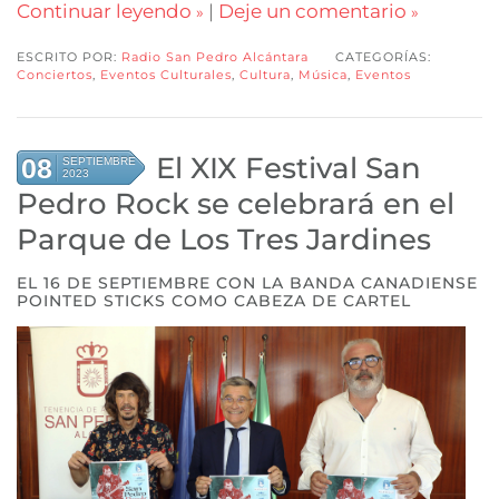
Continuar leyendo
|
Deje un comentario
ESCRITO POR:
Radio San Pedro Alcántara
CATEGORÍAS:
Conciertos
,
Eventos Culturales
,
Cultura
,
Música
,
Eventos
El XIX Festival San
08
SEPTIEMBRE
2023
Pedro Rock se celebrará en el
Parque de Los Tres Jardines
EL 16 DE SEPTIEMBRE CON LA BANDA CANADIENSE
POINTED STICKS COMO CABEZA DE CARTEL