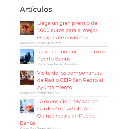
Artículos
Llega un gran premio de
1.000 euros para el mejor
escaparate navideño
Radio San Pedro Alcántara
Rescatan un buitre negro en
Puerto Banús
Radio San Pedro Alcántara
Visita de los componentes
de Radio CEIP San Pedro al
Ayuntamiento
Radio San Pedro Alcántara
La exposición "My Secret
Garden" del artista Arne
Quinze recala en Puerto
Banús
Radio San Pedro Alcántara