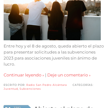
Entre hoy y el 8 de agosto, queda abierto el plazo
para presentar solicitudes a las subvenciones
2023 para asociaciones juveniles sin ánimo de
lucro.
Continuar leyendo
|
Deje un comentario
ESCRITO POR:
Radio San Pedro Alcántara
CATEGORÍAS:
Juventud
,
Subvenciones
JUNIO