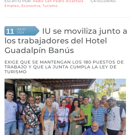
ESCRITO POR:
Radio San Pedro Alcántara
CATEGORÍAS:
Empleo
,
Economía
,
Turismo
IU se moviliza junto a
11
JULIO
2024
los trabajadores del Hotel
Guadalpín Banús
EXIGE QUE SE MANTENGAN LOS 180 PUESTOS DE
TRABAJO Y QUE LA JUNTA CUMPLA LA LEY DE
TURISMO