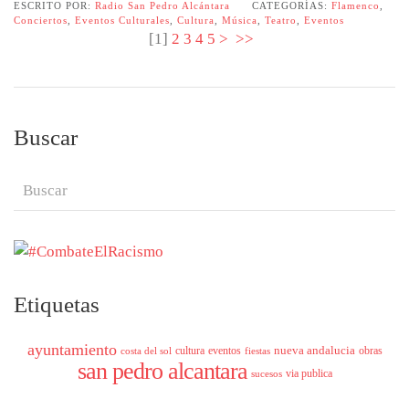
ESCRITO POR:
Radio San Pedro Alcántara
CATEGORÍAS:
Flamenco
,
Conciertos
,
Eventos Culturales
,
Cultura
,
Música
,
Teatro
,
Eventos
[
1
]
2
3
4
5
>
>>
Buscar
Etiquetas
ayuntamiento
nueva andalucia
cultura
eventos
obras
costa del sol
fiestas
san pedro alcantara
via publica
sucesos