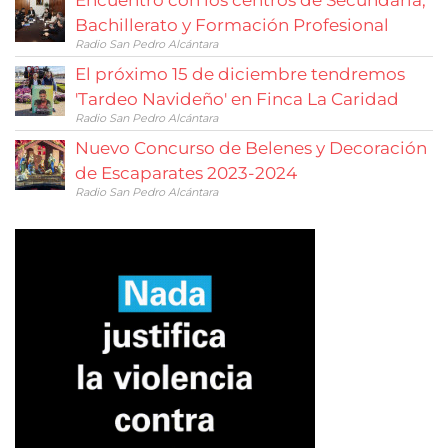
Bachillerato y Formación Profesional
Radio San Pedro Alcántara
El próximo 15 de diciembre tendremos
'Tardeo Navideño' en Finca La Caridad
Radio San Pedro Alcántara
Nuevo Concurso de Belenes y Decoración
de Escaparates 2023-2024
Radio San Pedro Alcántara