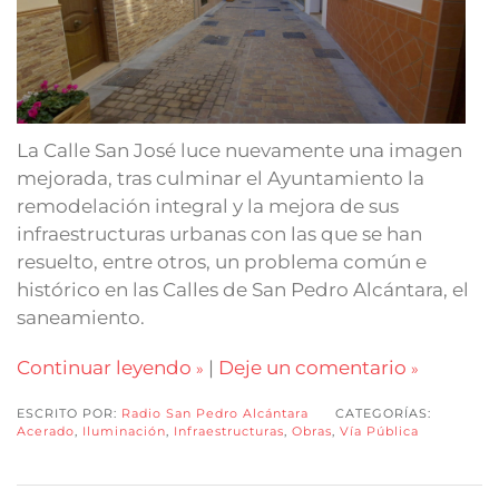
La Calle San José luce nuevamente una imagen
mejorada, tras culminar el Ayuntamiento la
remodelación integral y la mejora de sus
infraestructuras urbanas con las que se han
resuelto, entre otros, un problema común e
histórico en las Calles de San Pedro Alcántara, el
saneamiento.
Continuar leyendo
|
Deje un comentario
ESCRITO POR:
Radio San Pedro Alcántara
CATEGORÍAS:
Acerado
,
Iluminación
,
Infraestructuras
,
Obras
,
Vía Pública