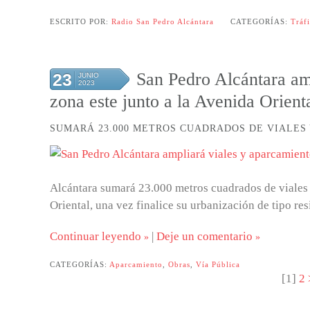
ESCRITO POR:
Radio San Pedro Alcántara
CATEGORÍAS:
Tráf
San Pedro Alcántara amp
23
JUNIO
2023
zona este junto a la Avenida Orient
SUMARÁ 23.000 METROS CUADRADOS DE VIALES 
Alcántara sumará 23.000 metros cuadrados de viales 
Oriental, una vez finalice su urbanización de tipo res
Continuar leyendo
|
Deje un comentario
CATEGORÍAS:
Aparcamiento
,
Obras
,
Vía Pública
[
1
]
2