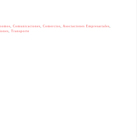
nomos
,
Comunicaciones
,
Comercios
,
Asociaciones Empresariales
,
iones
,
Transporte