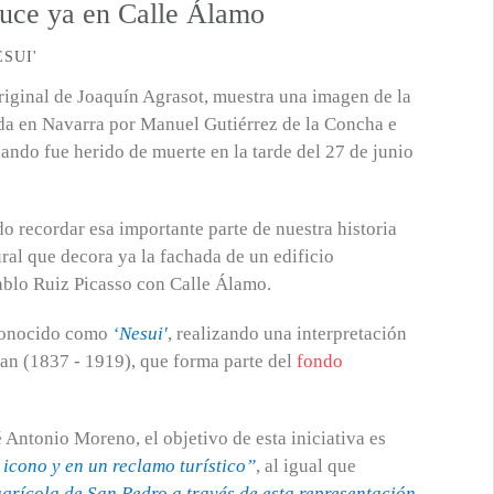
luce ya en Calle Álamo
SUI'
original de Joaquín Agrasot, muestra una imagen de la
ada en Navarra por Manuel Gutiérrez de la Concha e
ando fue herido de muerte en la tarde del 27 de junio
o recordar esa importante parte de nuestra historia
al que decora ya la fachada de un edificio
ablo Ruiz Picasso con Calle Álamo.
, conocido como
‘Nesui'
, realizando una interpretación
uan (1837 - 1919), que forma parte del
fondo
 Antonio Moreno, el objetivo de esta iniciativa es
 icono y en un reclamo turístico”
, al igual que
agrícola de San Pedro a través de esta representación