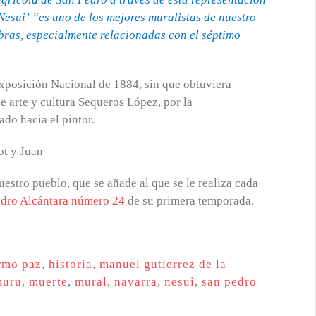
Nesui’
“es uno de los mejores muralistas de nuestro
obras, especialmente relacionadas con el séptimo
Exposición Nacional de 1884, sin que obtuviera
e arte y cultura Sequeros López, por la
do hacia el pintor.
tro pueblo, que se añade al que se le realiza cada
edro Alcántara número 24
de su primera temporada.
rmo paz
,
historia
,
manuel gutierrez de la
muru
,
muerte
,
mural
,
navarra
,
nesui
,
san pedro