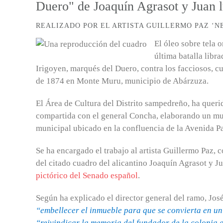
Duero" de Joaquín Agrasot y Juan 
REALIZADO POR EL ARTISTA GUILLERMO PAZ ‘NE
El óleo sobre tela 
última batalla libr
Irigoyen, marqués del Duero, contra los facciosos, cu
de 1874 en Monte Muru, municipio de Abárzuza.
El Área de Cultura del Distrito sampedreño, ha querid
compartida con el general Concha, elaborando un mur
municipal ubicado en la confluencia de la Avenida P
Se ha encargado el trabajo al artista Guillermo Paz
del citado cuadro del alicantino Joaquín Agrasot y J
pictórico del Senado español
.
Según ha explicado el director general del ramo, José
“embellecer el inmueble para que se convierta en un
“reivindicar la memoria del fundador de la colonia 