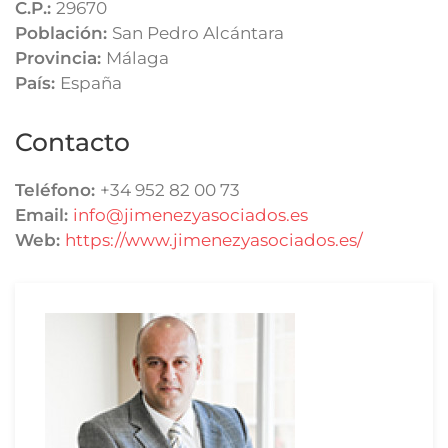
C.P.:
29670
Población:
San Pedro Alcántara
Provincia:
Málaga
País:
España
Contacto
Teléfono:
+34 952 82 00 73
Email:
info@jimenezyasociados.es
Web:
https://www.jimenezyasociados.es/